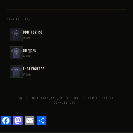
RELATED ITEMS
DDH-182 ISE
護衛艦
DD 雪風
駆逐艦
F-2A FIGHTER
航空機
猫・工・艦 & CATS_AND_BOLTACTION — FIELD TO STREET
DDH-182 ISE →
Facebook
Mastodon
Email
共
有