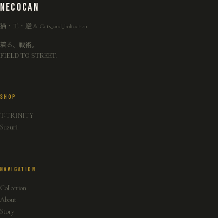
NECO
CAN
猫・工・艦 & Cats_and_boltaction
着る、戦術。
FIELD TO STREET.
SHOP
T-TRINITY
Suzuri
NAVIGATION
Collection
About
Story