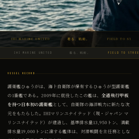
IHI MARINE UNITED
着る、戦術。
FIELD TO STREET
IHI MARINE UNITED
着る、戦術。
FIELD TO STREET
VESSEL RECORD
護衛艦ひゅうがは、海上自衛隊が保有するひゅうが型護衛艦
の1番艦である。2009年に就役したこの艦は、
全通飛行甲板
を持つ日本初の護衛艦
として、自衛隊の海洋戦力に新たな次
元をもたらした。IHIマリンユナイテッド（現・ジャパン マ
リンユナイテッド）が建造し、基準排水量13,950トン、満載
排水量19,000トンに達する艦体は、対潜戦闘を主任務としな