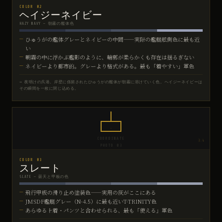
COLOR 02
ヘイジーネイビー
HAZY NAVY — 朝霧の艦体色
ひゅうがの艦体グレーとネイビーの中間——実際の艦艇舷側色に最も近
い
朝霧の中に浮かぶ艦影のように、輪郭が柔らかくも存在は揺るぎない
ネイビーより都市的。グレーより格式がある。最も「着やすい」軍色
→ 夜明けの呉港。岸壁に係留されたひゅうがの艦体が朝霧に溶けていく色。ヘイジーネイビーは
その瞬間を一枚に閉じ込める。
COORDINATE
3:4
PHOTO 03
COLOR 03
スレート
SLATE — 曇天と甲板の色
飛行甲板の滑り止め塗装色——実用の灰がここにある
JMSDF艦艇グレー（N-4.5）に最も近いT-TRINITY色
あらゆる上着・パンツと合わせられる、最も「使える」軍色