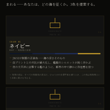
まれる——あなたは、どの海を征くか。3色を提案する。
COORDINATE
3:4
PHOTO 01
COLOR 01
ネイビー
NAVY — 制海権の深青
JMSDF制服の正装色——海の深さそのもの
白プリントとの対比が最大化し、艦艇のシルエットが鋭く浮かぶ
夜の太平洋に出撃する艦のように、都市の中で静かに存在感を放つ
→ 海軍の紺は、すべての制服色の原点だ。ひゅうがの全通甲板を纏うとき、この色は制海権とい
う言葉に重さを与える。
COORDINATE
3:4
PHOTO 02