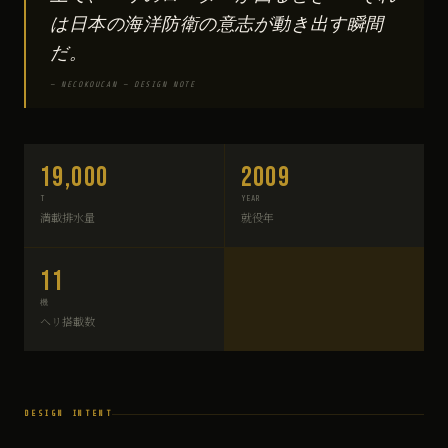
は日本の海洋防衛の意志が動き出す瞬間
だ。
— NECOKOUCAN — DESIGN NOTE
19,000
2009
T
YEAR
満載排水量
就役年
11
機
ヘリ搭載数
DESIGN INTENT