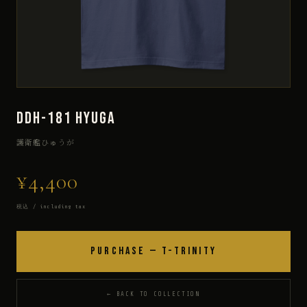
DDH-181 HYUGA
護衛艦ひゅうが
¥4,400
税込 / including tax
PURCHASE — T-TRINITY
← BACK TO COLLECTION