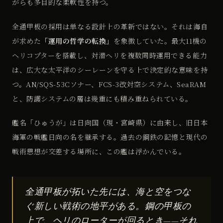
がらも多目的な柔軟性を持つ。
全通甲板の採用は単なる設計上の革新ではない。それは海自
が求めた
「運用の哲学の転換」
を象徴していた。最大11機の
ヘリコプターを搭載し、対潜ヘリを複数同時運用できる能力
は、広大な太平洋のシーレーンを守る上で決定的な意味を持
つ。AN/SQS-53Cソナー、FCS-3改対空システム、SeaRAM
と、防護システムの層は幾重にも積み重ねられている。
艦名「ひゅうが」は日向国（現・宮崎県）に由来し、旧日本
海軍の戦艦日向の名を継承する。過去の鋼鉄の記憶と現代の
戦術思想が交差する場所に、この艦は浮かんでいる。
全通甲板が拓いた先には、海と空をつな
ぐ新しい戦術の地平がある。鋼の甲板の
上で、ヘリのローターが回るとき——それ