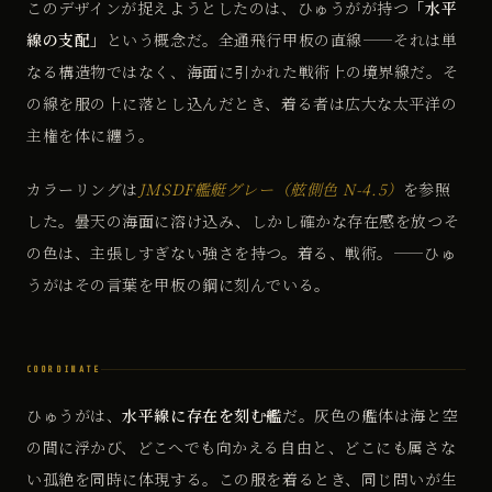
このデザインが捉えようとしたのは、ひゅうがが持つ
「水平
線の支配」
という概念だ。全通飛行甲板の直線——それは単
なる構造物ではなく、海面に引かれた戦術上の境界線だ。そ
の線を服の上に落とし込んだとき、着る者は広大な太平洋の
主権を体に纏う。
カラーリングは
JMSDF艦艇グレー（舷側色 N-4.5）
を参照
した。曇天の海面に溶け込み、しかし確かな存在感を放つそ
の色は、主張しすぎない強さを持つ。着る、戦術。——ひゅ
うがはその言葉を甲板の鋼に刻んでいる。
COORDINATE
ひゅうがは、
水平線に存在を刻む艦
だ。灰色の艦体は海と空
の間に浮かび、どこへでも向かえる自由と、どこにも属さな
い孤絶を同時に体現する。この服を着るとき、同じ問いが生