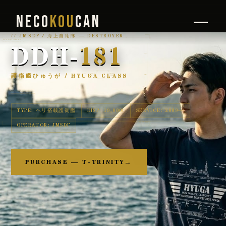
NECO
KOU
CAN
JMSDF / 海上自衛隊 — DESTROYER
SYS: ACTIVE
000
090
180
270
MODE: MARITIME PATROL
POS: 33°N 135°E / JMSDF DDH-181
SPEED: 30KT / DISPLACEMENT: 19,000t
DDH-
181
25%
護衛艦ひゅうが / HYUGA CLASS
JMSDF
DDH-181
50%
SECTOR:04
TRACKING
75%
TYPE: ヘリ搭載護衛艦
DISP: 19,000t
SERVICE: 2009—
JMSDF / IHI MARINE UNITED
OPERATOR: JMSDF
NECOKOUCAN — FIELD TO STREET
PURCHASE — T-TRINITY