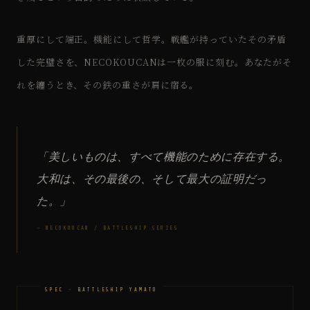
重厚にして端正。機能にして哲学。戦艦が持っていたその矛盾
した完璧さを、NECOKOUCANは一枚の服に刻む。あなたがそ
れを纏うとき、その鉄の重さが肩に宿る。
「美しいものは、すべて機能のために存在する。
大和は、その最後の、そして最大の証明だっ
た。」
— NECOKOUCAN / BATTLESHIP SERIES