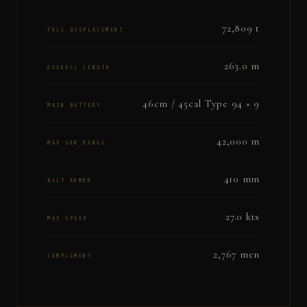
72,809 t
FULL DISPLACEMENT
263.0 m
OVERALL LENGTH
46cm / 45cal Type 94 × 9
MAIN BATTERY
42,000 m
MAX GUN RANGE
410 mm
BELT ARMOR
27.0 kts
MAX SPEED
2,767 men
COMPLEMENT