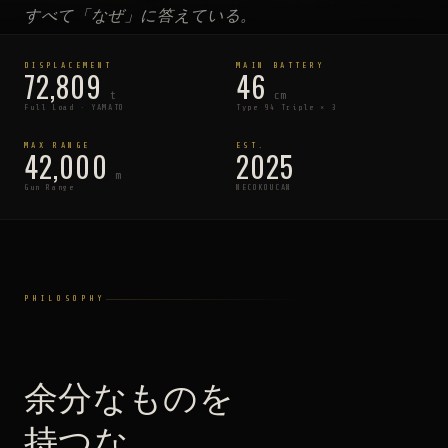
すべて「なぜ」に答えている。
その問いを、街へ持ち込む。
DISPLACEMENT
MAIN BATTERY
72,809
46
それが、NECOKOUCANだ。
t
cm
Full Load · YAMATO
Type 94 Triple × 3
MAX RANGE
EST.
42,000
2025
VIEW COLLECTION →
OUR STORY
m
Gun Range
NECOKOUCAN
PHILOSOPHY
余分なものを
持つな。