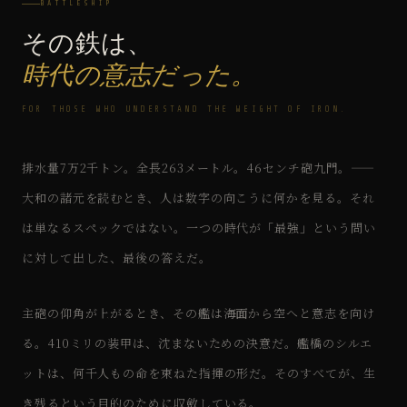
BATTLESHIP
その鉄は、
時代の意志だった。
FOR THOSE WHO UNDERSTAND THE WEIGHT OF IRON.
排水量7万2千トン。全長263メートル。46センチ砲九門。——
大和の諸元を読むとき、人は数字の向こうに何かを見る。それ
は単なるスペックではない。一つの時代が「最強」という問い
に対して出した、最後の答えだ。
主砲の仰角が上がるとき、その艦は海面から空へと意志を向け
る。410ミリの装甲は、沈まないための決意だ。艦橋のシルエ
ットは、何千人もの命を束ねた指揮の形だ。そのすべてが、生
き残るという目的のために収斂している。