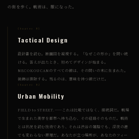
の街を歩く。戦術は、服になった。
Chapter 01
Tactical Design
設計書を読む。断面図を凝視する。「なぜこの形か」を問い続
ける。答えが出たとき、初めてデザインが始まる。
NECOKOUCANのすべての線は、その問いの末に生まれた。
装飾は排除する。残るのは、意味を持つ線だけだ。
Chapter 02
Urban Mobility
FIELD to STREET.——これは比喩ではなく、接続詞だ。戦場
で生まれた美学を都市へ持ち込む、その経路そのものだ。戦術
とは状況を読む技術であり、それは渋谷の雑踏でも、深夜の港
でも変わらない原理だ。あなたが立つ場所が、あなたのフィー