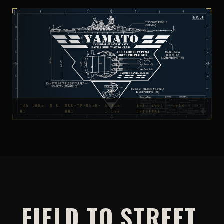
TAS CODE: N.K.
NKK-YM-USER-
SCALE:
EST. 2025 · USER
01
001
1:144
ORIGINAL
FIELD TO STREET.