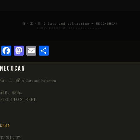
猫・工・艦 & Cats_and_boltaction — NECOKOUCAN
© 2025 NECOKOUCAN. All rights reserved.
Facebook
Mastodon
Email
共
有
NECO
CAN
猫・工・艦 & Cats_and_boltaction
着る、戦術。
FIELD TO STREET.
SHOP
T-TRINITY