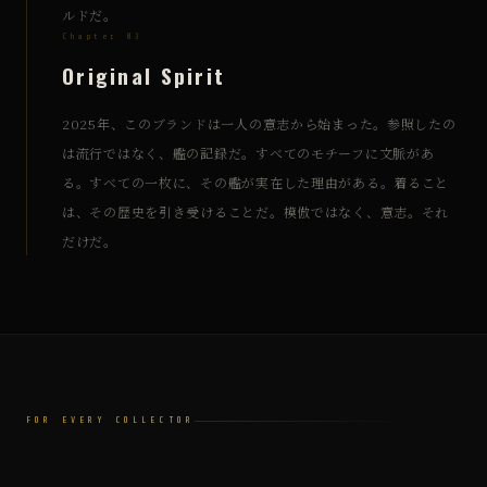
ルドだ。
Chapter 03
Original Spirit
2025年、このブランドは一人の意志から始まった。参照したの
は流行ではなく、艦の記録だ。すべてのモチーフに文脈があ
る。すべての一枚に、その艦が実在した理由がある。着ること
は、その歴史を引き受けることだ。模倣ではなく、意志。それ
だけだ。
FOR EVERY COLLECTOR