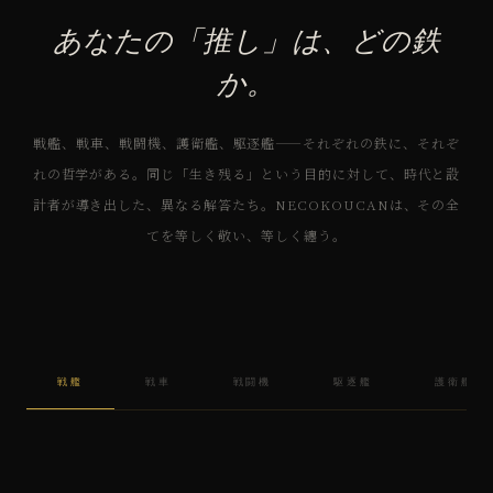
あなたの「推し」は、どの鉄
か。
戦艦、戦車、戦闘機、護衛艦、駆逐艦——それぞれの鉄に、それぞ
れの哲学がある。同じ「生き残る」という目的に対して、時代と設
計者が導き出した、異なる解答たち。NECOKOUCANは、その全
てを等しく敬い、等しく纏う。
戦艦
戦車
戦闘機
駆逐艦
護衛艦