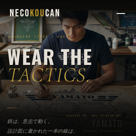
—
WEAR THE TACTICS
—
NECOKOU
NECO
KOU
CAN
BRAND STORY / ABOUT
WEAR THE
TACTICS.
着る、戦術。
DRAWING NO. NKK-YM-USER-001
YAMATO
鉄は、意志で動く。
設計図に書かれた一本の線は、
BATTLESHIP YAMATO CLASS · IMPERIAL JAPANESE NAVY