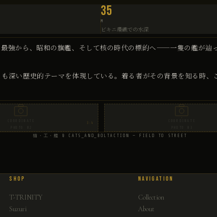
35
M
ビキニ環礁での水深
の最強から、昭和の旗艦、そして核の時代の標的へ——一隻の艦が辿っ
とも深い歴史的テーマを体現している。着る者がその背景を知る時、
COORDINATE
COORDINATE
3:4
PHOTO 02
PHOTO 03
猫・工・艦 & CATS_AND_BOLTACTION — FIELD TO STREET
SHOP
NAVIGATION
T-TRINITY
Collection
Suzuri
About