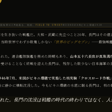
国海軍
41CM砲
着る、戦術。
FIELD TO STREET
NECOKOUCAN
ビキニ環礁
1920
間を生き抜いた戦艦だ。大和・武蔵に先立つこと20年、長門はその建
、当時世界でわずか数隻しかない
「世界のビッグセブン」
——最強戦
られた。連合艦隊旗艦を務めた時期もあり、
山本五十六長官が真珠湾
を受けることなく終戦を迎えた長門は、残存した数少ない日本海軍の
1946年7月、米国がビキニ環礁で実施した核実験「クロスロード作戦
後に静かに横転沈没した。今もビキニ環礁の水底に眠る長門は、核の
れた。長門の沈没は戦艦の時代の終わりではなく、人