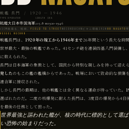
戦艦 長門 / 1920 — 1946
TYPE
OPERATOR
LENGTH
ERA
戦艦
大日本帝国海軍
215.8 m
1920-1946
1CM砲
着る、戦術。
FIELD TO STREET
NECOKOUCAN
ビキニ環礁
1920
BB NAGATO
帝
VESSEL RECORD
戦艦長門は、
1920年の竣工から1946年まで
26年間という長大な時
世界最大・最強の戦艦であった。41センチ砲を連装四基八門装備し
に数えられた。
長門は日本海軍の象徴として、国民から特別な親しみを持って迎え
発した
のもこの艦の艦橋からであった。戦場において致命的な損傷
連合軍に接収された。
しかし長門の最期は、他の戦艦とは全く異なる運命が待っていた。
選ばれたのだ。二度の核爆発に耐えた長門は、3度目の爆発から4日
を最後の任務として担った。
世界最強と謳われた艦が、核の時代に標的として選ば
い恐怖の始まりだった。