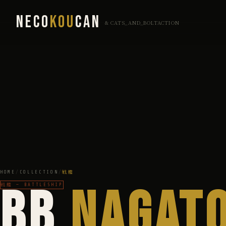
NECO
KOU
CAN
& CATS_AND_BOLTACTION
HOME
/
COLLECTION
/
戦艦
BB
NAGAT
戦艦 — BATTLESHIP