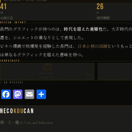
— NECOKOUCAN — VESSEL RECORD
41
26
CM
年
主砲口径
現役期間
DESIGN INTENT
長門のグラフィックが持つのは、
時代を超えた重層性
だ。大正時代
遷を、シルエットの重なりとして表現した。
ビキニ環礁で核爆発を経験した長門は、
日本と核の因縁
というもっ
は単なるグラフィックを超えた意味を持つ。
COORDINATE
COORDINATE
3:4
PHOTO 01
← BB MUSASHI
Facebook
Mastodon
Email
共
有
NECO
KOU
CAN
猫・工・艦 & Cats_and_boltaction