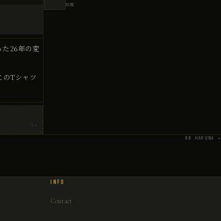
戦艦
た26年の変
このTシャツ
3:4
BB HARUNA →
INFO
Contact