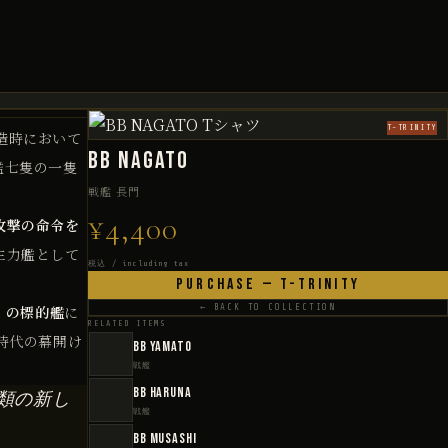
T-TRINITY
造時において
BB NAGATO
艦七隻の一隻
戦艦 長門
¥4,400
攻撃の命令を
主力艦として
税込 / including tax
PURCHASE — T-TRINITY
」の標的艦
に
← BACK TO COLLECTION
RELATED ITEMS
時代の幕開け
BB YAMATO
戦艦
BB HARUNA
類の新し
戦艦
BB MUSASHI