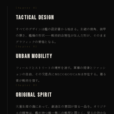
Chapter 01
Tactical Design
すべてのデザインは艦の設計書から始まる。主砲の俯角、装甲
の厚さ、艦橋の形状——戦術的合理性が生んだ形が、そのまま
グラフィックの骨格となる。
Chapter 02
Urban Mobility
フィールドとストリートの境界を消す。軍事の規律とファッシ
ョンの自由、その交差点にNECOKOUCANは存在する。着る
者が戦術を宿す。
Chapter 03
Original Spirit
大量生産の海にあって、創造主の意図が宿る一品を。オリジナ
ルの精神は、艦が持つ唯一無二の戦歴と同じく、替えの効かな