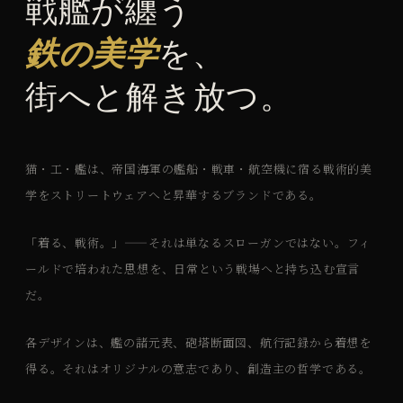
戦艦が纏う
鉄の美学
を、
街へと解き放つ。
猫・工・艦は、帝国海軍の艦船・戦車・航空機に宿る戦術的美
学をストリートウェアへと昇華するブランドである。
「着る、戦術。」——それは単なるスローガンではない。フィ
ールドで培われた思想を、日常という戦場へと持ち込む宣言
だ。
各デザインは、艦の諸元表、砲塔断面図、航行記録から着想を
得る。それはオリジナルの意志であり、創造主の哲学である。