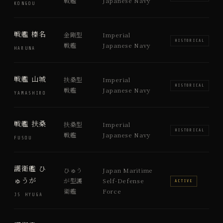
戦艦
Japanese Navy
KONGOU
戦艦 榛名
金剛型
Imperial
HISTORICAL
戦艦
Japanese Navy
HARUNA
戦艦 山城
扶桑型
Imperial
HISTORICAL
戦艦
Japanese Navy
YAMASHIRO
戦艦 扶桑
扶桑型
Imperial
HISTORICAL
戦艦
Japanese Navy
FUSOU
護衛艦 ひ
ひゅう
Japan Maritime
ゅうが
が型護
Self-Defense
ACTIVE
衛艦
Force
JS HYUGA