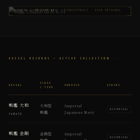
TAS CODE:
DRAWING: NKK-
SCALE: 1:144
EST. 2025 ·
N.K. 01
YM-USER-001
[CONCEPTUAL]
USER ORIGINAL
VESSEL RECORDS — ACTIVE COLLECTION
CLASS
VESSEL
SERVICE
STATUS
/ TYPE
戦艦 大和
大和型
Imperial
HISTORICAL
戦艦
Japanese Navy
YAMATO
戦艦 金剛
金剛型
Imperial
HISTORICAL