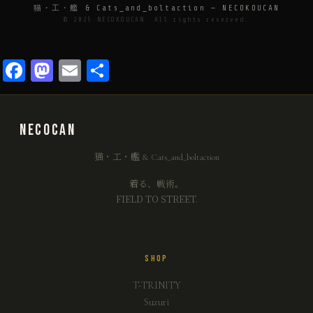
猫・工・艦 & Cats_and_boltaction — NECOKOUCAN
© 2025 NECOKOUCAN. All rights reserved.
Facebook
Mastodon
Email
共
有
NECO
CAN
猫・工・艦 & Cats_and_boltaction
着る、戦術。
FIELD TO STREET.
SHOP
T-TRINITY
Suzuri