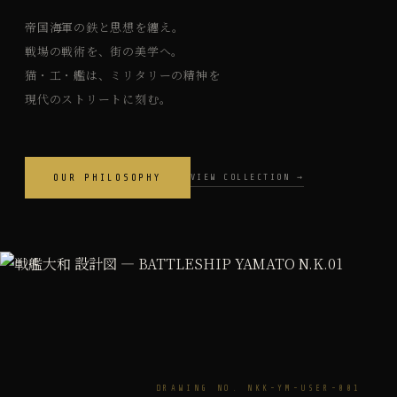
帝国海軍の鉄と思想を纏え。
戦場の戦術を、街の美学へ。
猫・工・艦は、ミリタリーの精神を
現代のストリートに刻む。
VIEW COLLECTION →
OUR PHILOSOPHY
DRAWING NO. NKK-YM-USER-001