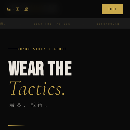
NECO
KOU
CAN
猫・工・艦
SHOP
—
—
—
。
WEAR THE TACTICS
NECOKOUCAN
BRAND STORY / ABOUT
WEAR THE
Tactics.
着る、戦術。