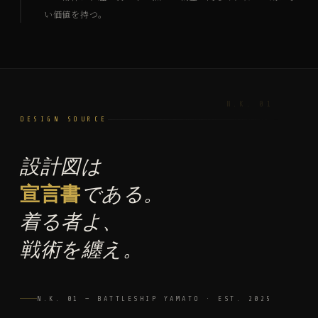
い価値を持つ。
DESIGN SOURCE
設計図は
宣言書
である。
着る者よ、
戦術を纏え。
N.K. 01 — BATTLESHIP YAMATO · EST. 2025