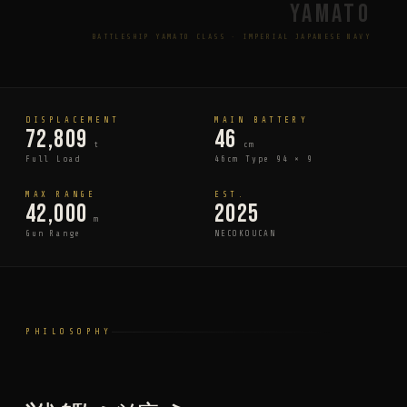
YAMATO
BATTLESHIP YAMATO CLASS · IMPERIAL JAPANESE NAVY
DISPLACEMENT
MAIN BATTERY
72,809
46
t
cm
Full Load
46cm Type 94 × 9
MAX RANGE
EST.
42,000
2025
m
Gun Range
NECOKOUCAN
PHILOSOPHY