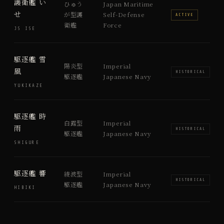
護衛艦 い
ひゅう
Japan Maritime
せ
が型護
Self-Defense
ACTIVE
衛艦
Force
JS ISE
駆逐艦 雪
陽炎型
Imperial
風
HISTORICAL
駆逐艦
Japanese Navy
YUKIKAZE
駆逐艦 時
白露型
Imperial
雨
HISTORICAL
駆逐艦
Japanese Navy
SHIGURE
駆逐艦 響
綾波型
Imperial
HISTORICAL
駆逐艦
Japanese Navy
HIBIKI